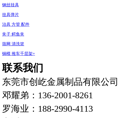
钢丝挂具
挂具弹片
治具 方管 配件
夹子 鳄鱼夹
筛网 清洗篮
铜模 推车千层架+
联系我们
东莞市创屹金属制品有限公
邓耀弟：136-2001-8261
罗海业：188-2990-4113