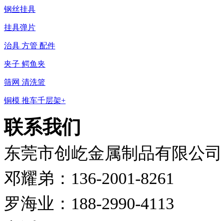
钢丝挂具
挂具弹片
治具 方管 配件
夹子 鳄鱼夹
筛网 清洗篮
铜模 推车千层架+
联系我们
东莞市创屹金属制品有限公
邓耀弟：136-2001-8261
罗海业：188-2990-4113