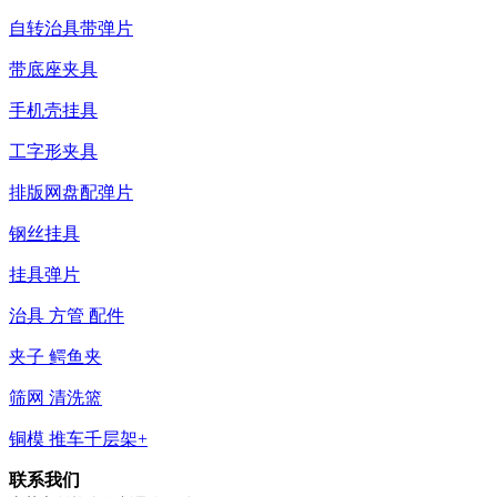
自转治具带弹片
带底座夹具
手机壳挂具
工字形夹具
排版网盘配弹片
钢丝挂具
挂具弹片
治具 方管 配件
夹子 鳄鱼夹
筛网 清洗篮
铜模 推车千层架+
联系我们