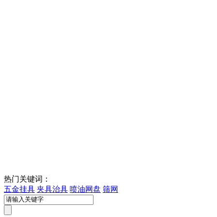
热门关键词：
五金挂具
夹具治具
喷油网盘
筛网