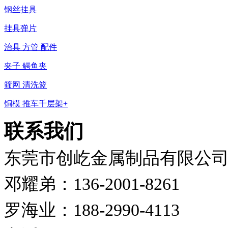
钢丝挂具
挂具弹片
治具 方管 配件
夹子 鳄鱼夹
筛网 清洗篮
铜模 推车千层架+
联系我们
东莞市创屹金属制品有限公
邓耀弟：136-2001-8261
罗海业：188-2990-4113