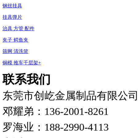
钢丝挂具
挂具弹片
治具 方管 配件
夹子 鳄鱼夹
筛网 清洗篮
铜模 推车千层架+
联系我们
东莞市创屹金属制品有限公
邓耀弟：136-2001-8261
罗海业：188-2990-4113