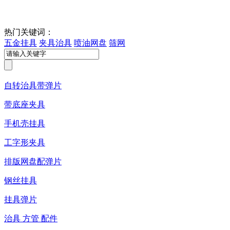
热门关键词：
五金挂具
夹具治具
喷油网盘
筛网
自转治具带弹片
带底座夹具
手机壳挂具
工字形夹具
排版网盘配弹片
钢丝挂具
挂具弹片
治具 方管 配件