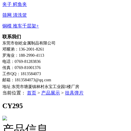
夹子 鳄鱼夹
筛网 清洗篮
铜模 推车千层架+
联系我们
东莞市创屹金属制品有限公司
邓耀弟：136-2001-8261
罗海业：188-2990-4113
电话：0769-81283836
传真：0769-81001376
工作QQ：1813584073
邮箱：1813584073@qq.com
地址:东莞市塘厦镇林村永宝工业园1楼
厂房
当前位置：
首页
>
产品展示
>
挂具弹片
CY295
产品信息