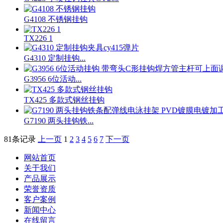
G4108 不锈钢挂钩
TX226 1
G4310 定制挂钩...
G3956 6位活动...
TX425 多款式钢丝挂钩
G7190 两头挂钩铁...
81条记录
上一页
1
2
3
4
5
6
7
下一页
网站首页
关于我们
产品展示
荣誉资质
客户案例
新闻中心
在线留言