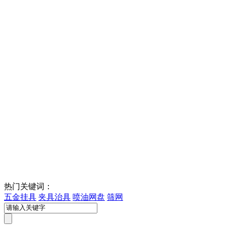
热门关键词：
五金挂具
夹具治具
喷油网盘
筛网