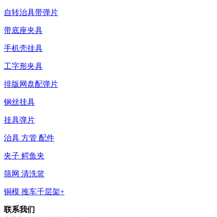
自转治具带弹片
带底座夹具
手机壳挂具
工字形夹具
排版网盘配弹片
钢丝挂具
挂具弹片
治具 方管 配件
夹子 鳄鱼夹
筛网 清洗篮
铜模 推车千层架+
联系我们