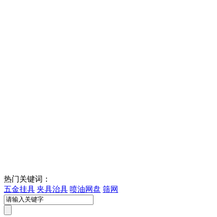
热门关键词：
五金挂具
夹具治具
喷油网盘
筛网