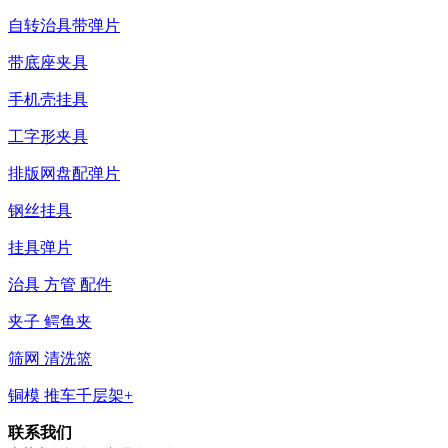
自转治具带弹片
带底座夹具
手机壳挂具
工字形夹具
排版网盘配弹片
钢丝挂具
挂具弹片
治具 方管 配件
夹子 鳄鱼夹
筛网 清洗篮
铜模 推车千层架+
联系我们