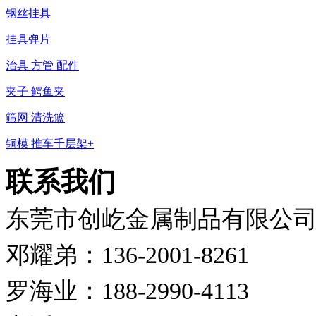
钢丝挂具
挂具弹片
治具 方管 配件
夹子 鳄鱼夹
筛网 清洗篮
铜模 推车千层架+
联系我们
东莞市创屹金属制品有限公
邓耀弟：136-2001-8261
罗海业：188-2990-4113