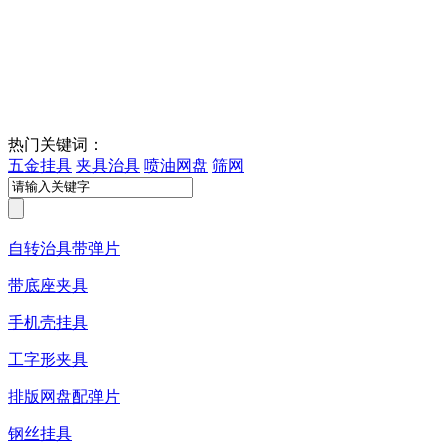
热门关键词：
五金挂具
夹具治具
喷油网盘
筛网
自转治具带弹片
带底座夹具
手机壳挂具
工字形夹具
排版网盘配弹片
钢丝挂具