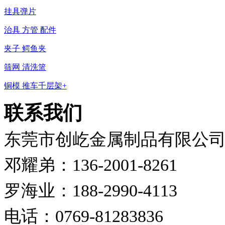
挂具弹片
治具 方管 配件
夹子 鳄鱼夹
筛网 清洗篮
铜模 推车千层架+
联系我们
东莞市创屹金属制品有限公
邓耀弟：136-2001-8261
罗海业：188-2990-4113
电话：0769-81283836