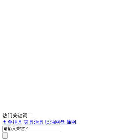
热门关键词：
五金挂具
夹具治具
喷油网盘
筛网