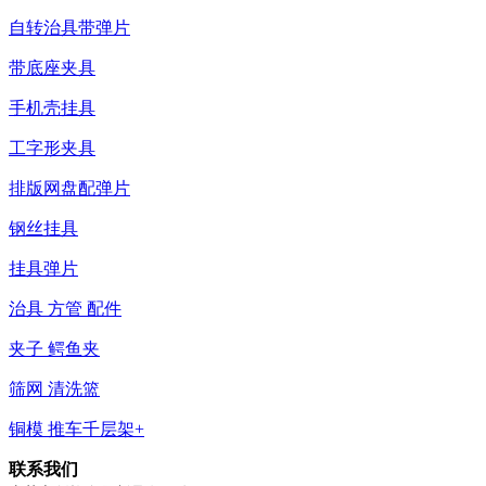
自转治具带弹片
带底座夹具
手机壳挂具
工字形夹具
排版网盘配弹片
钢丝挂具
挂具弹片
治具 方管 配件
夹子 鳄鱼夹
筛网 清洗篮
铜模 推车千层架+
联系我们