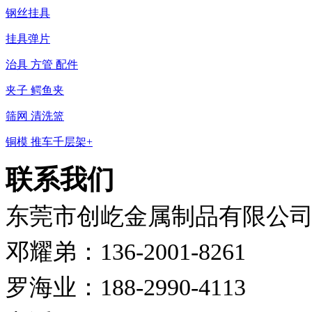
钢丝挂具
挂具弹片
治具 方管 配件
夹子 鳄鱼夹
筛网 清洗篮
铜模 推车千层架+
联系我们
东莞市创屹金属制品有限公
邓耀弟：136-2001-8261
罗海业：188-2990-4113