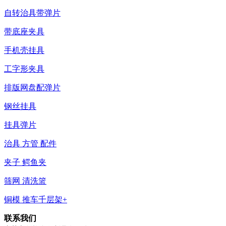
自转治具带弹片
带底座夹具
手机壳挂具
工字形夹具
排版网盘配弹片
钢丝挂具
挂具弹片
治具 方管 配件
夹子 鳄鱼夹
筛网 清洗篮
铜模 推车千层架+
联系我们