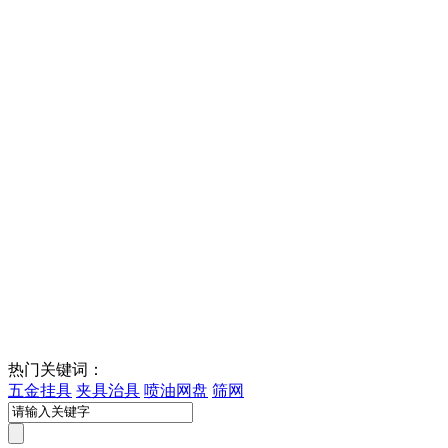
热门关键词：
五金挂具
夹具治具
喷油网盘
筛网