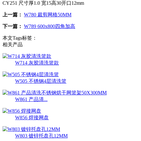
CY251 尺寸厚1.0 宽15高30开口12mm
上一篇：
W780 裁剪网格50MM
下一篇：
W789 600x800四角加高
本文Tags标签：
相关产品
W714 灰胶清洗篮款
W505 不锈钢4层清洗篮
W861 产品清...
W856 焊接网盘
W803 镀锌托盘孔12MM