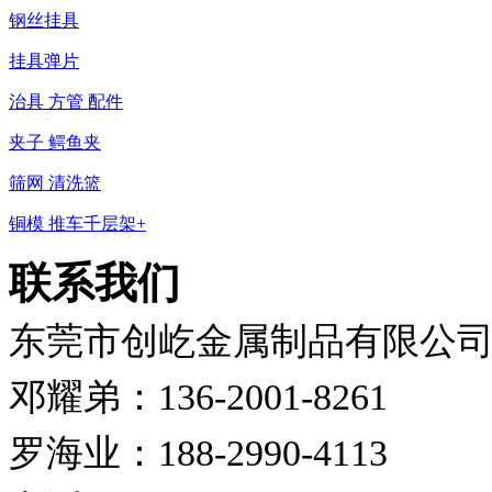
钢丝挂具
挂具弹片
治具 方管 配件
夹子 鳄鱼夹
筛网 清洗篮
铜模 推车千层架+
联系我们
东莞市创屹金属制品有限公
邓耀弟：136-2001-8261
罗海业：188-2990-4113