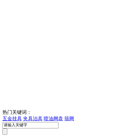
热门关键词：
五金挂具
夹具治具
喷油网盘
筛网