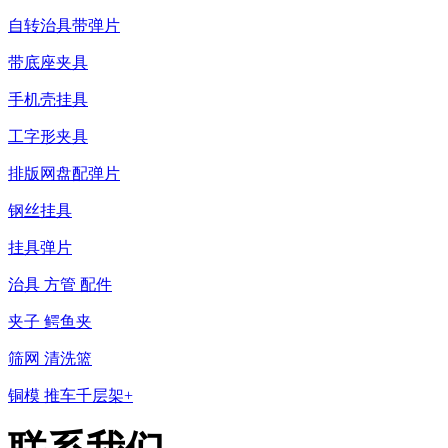
自转治具带弹片
带底座夹具
手机壳挂具
工字形夹具
排版网盘配弹片
钢丝挂具
挂具弹片
治具 方管 配件
夹子 鳄鱼夹
筛网 清洗篮
铜模 推车千层架+