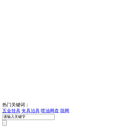
热门关键词：
五金挂具
夹具治具
喷油网盘
筛网