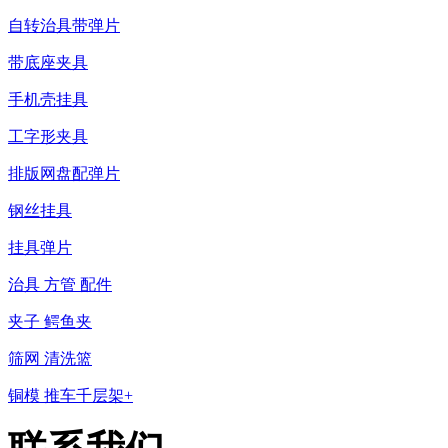
自转治具带弹片
带底座夹具
手机壳挂具
工字形夹具
排版网盘配弹片
钢丝挂具
挂具弹片
治具 方管 配件
夹子 鳄鱼夹
筛网 清洗篮
铜模 推车千层架+