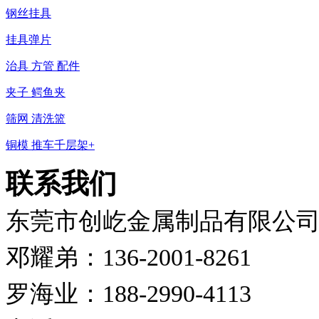
钢丝挂具
挂具弹片
治具 方管 配件
夹子 鳄鱼夹
筛网 清洗篮
铜模 推车千层架+
联系我们
东莞市创屹金属制品有限公
邓耀弟：136-2001-8261
罗海业：188-2990-4113