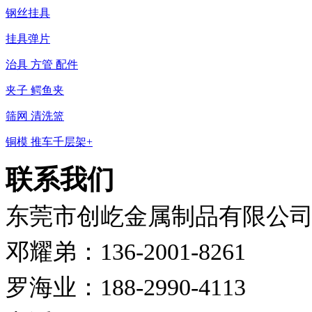
钢丝挂具
挂具弹片
治具 方管 配件
夹子 鳄鱼夹
筛网 清洗篮
铜模 推车千层架+
联系我们
东莞市创屹金属制品有限公
邓耀弟：136-2001-8261
罗海业：188-2990-4113