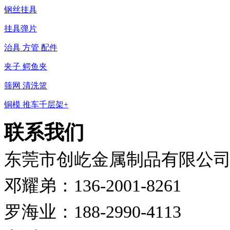
钢丝挂具
挂具弹片
治具 方管 配件
夹子 鳄鱼夹
筛网 清洗篮
铜模 推车千层架+
联系我们
东莞市创屹金属制品有限公
邓耀弟：136-2001-8261
罗海业：188-2990-4113