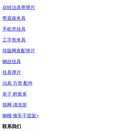
自转治具带弹片
带底座夹具
手机壳挂具
工字形夹具
排版网盘配弹片
钢丝挂具
挂具弹片
治具 方管 配件
夹子 鳄鱼夹
筛网 清洗篮
铜模 推车千层架+
联系我们