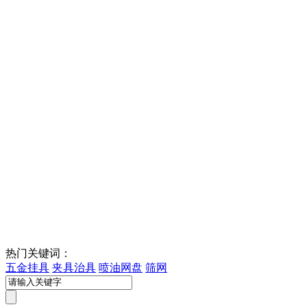
热门关键词：
五金挂具
夹具治具
喷油网盘
筛网