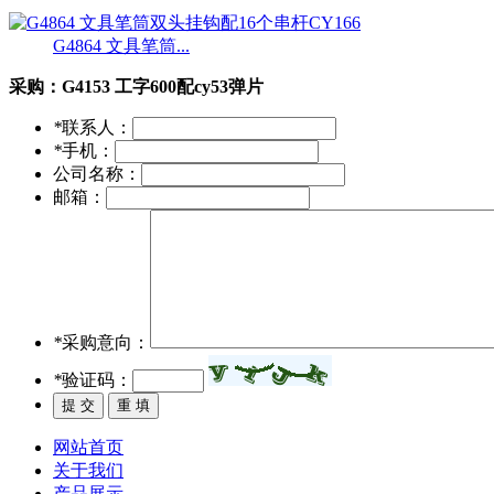
G4864 文具笔筒...
采购：
G4153 工字600配cy53弹片
*
联系人：
*
手机：
公司名称：
邮箱：
*
采购意向：
*
验证码：
网站首页
关于我们
产品展示