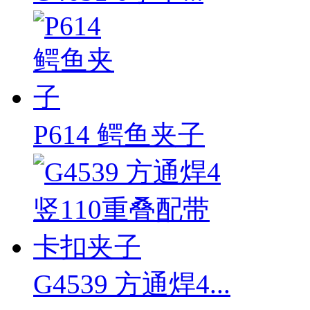
P614 鳄鱼夹子
G4539 方通焊4...