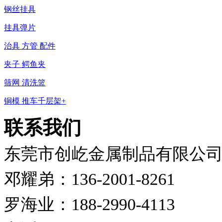
钢丝挂具
挂具弹片
治具 方管 配件
夹子 鳄鱼夹
筛网 清洗篮
铜模 推车千层架+
联系我们
东莞市创屹金属制品有限公
邓耀弟：136-2001-8261
罗海业：188-2990-4113