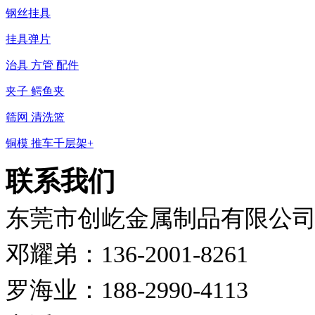
钢丝挂具
挂具弹片
治具 方管 配件
夹子 鳄鱼夹
筛网 清洗篮
铜模 推车千层架+
联系我们
东莞市创屹金属制品有限公
邓耀弟：136-2001-8261
罗海业：188-2990-4113