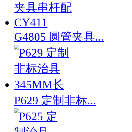
G4805 圆管夹具...
P629 定制非标...