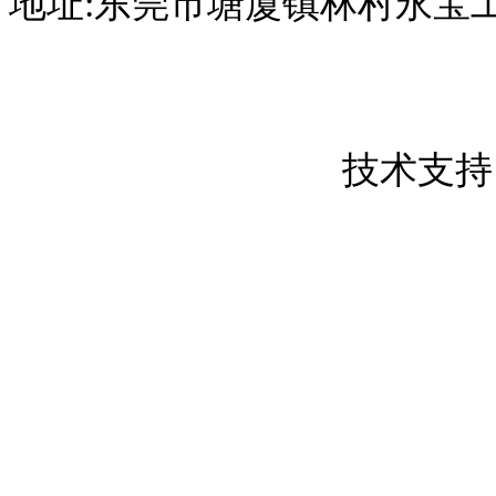
地址:东莞市塘厦镇林村永宝
东莞市创屹金属制品有限公司 版权所
粤ICP备17050837号
技术支持