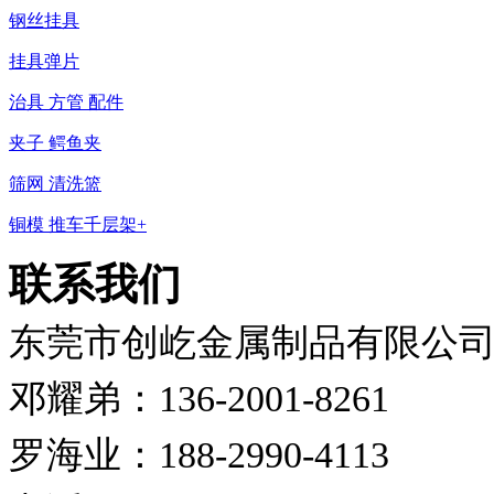
钢丝挂具
挂具弹片
治具 方管 配件
夹子 鳄鱼夹
筛网 清洗篮
铜模 推车千层架+
联系我们
东莞市创屹金属制品有限公
邓耀弟：136-2001-8261
罗海业：188-2990-4113