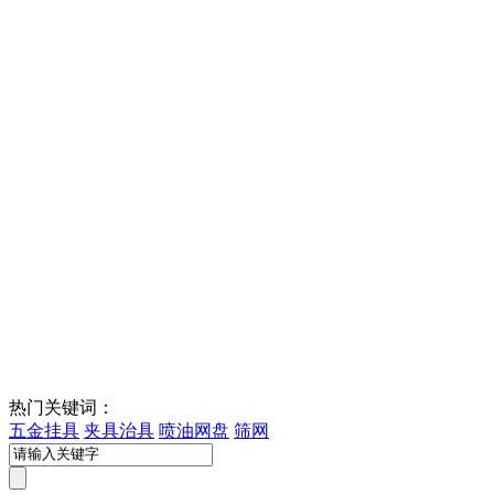
热门关键词：
五金挂具
夹具治具
喷油网盘
筛网