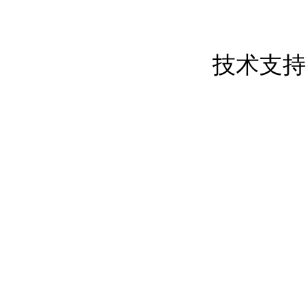
东莞市创屹金属制品有限公司 版权所
粤ICP备17050837号
技术支持