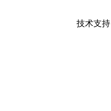
东莞市创屹金属制品有限公司 版权所
粤ICP备17050837号
技术支持