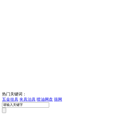
热门关键词：
五金挂具
夹具治具
喷油网盘
筛网